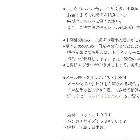
●こちらのハンカチは、ご注文後に手刺繍
お届けまでにお時間を頂きます。
納期は
こちら
をご覧ください。
また、ご注文後のキャンセルはお受けす
●手刺繍のため、１点ずつ若干の違いがご
●草木染めのため、日光やお洗濯などによ
褪色が気になる場合は、ドライクリーニ
風合いが長持ちします。また、染色のロ
●ご覧頂くブラウザの環境によって、実際
●メール便（クリックポスト）不可
メール便でのお届けを希望される場合は
「単品ラッピング×２箱」にさせて頂け
詳しくは、
ラッピングについて
をご覧
・素材：コットン１００％
・ハンカチサイズ：５０×５０ｃｍ
・縫製、刺繍：日本製