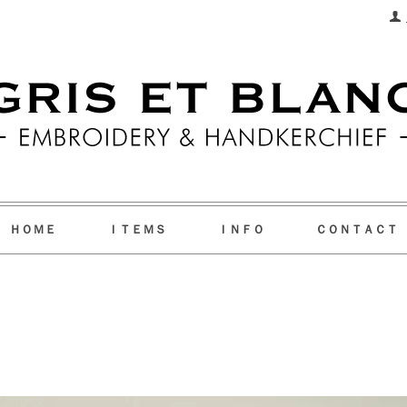
ＨＯＭＥ
ＩＴＥＭＳ
ＩＮＦＯ
ＣＯＮＴＡＣＴ