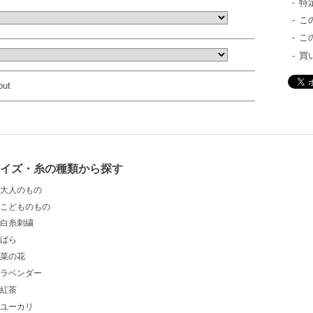
特
こ
こ
買
out
サイズ・糸の種類から探す
大人のもの
こどものもの
白糸刺繍
ばら
菜の花
ラベンダー
紅茶
ユーカリ