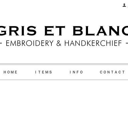
ＨＯＭＥ
ＩＴＥＭＳ
ＩＮＦＯ
ＣＯＮＴＡＣＴ