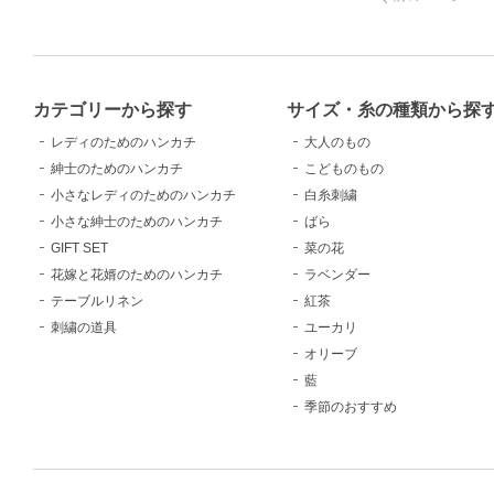
カテゴリーから探す
サイズ・糸の種類から探
レディのためのハンカチ
大人のもの
紳士のためのハンカチ
こどものもの
小さなレディのためのハンカチ
白糸刺繍
小さな紳士のためのハンカチ
ばら
GIFT SET
菜の花
花嫁と花婿のためのハンカチ
ラベンダー
テーブルリネン
紅茶
刺繍の道具
ユーカリ
オリーブ
藍
季節のおすすめ